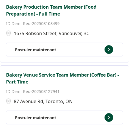
Toronto
5
Bakery Production Team Member (Food
Preparation) - Full Time
Vancouver
10
Req-202503108499
Victoria
12
1675 Robson Street, Vancouver, BC
West Vancouver
2
Postuler maintenant
Bakery Venue Service Team Member (Coffee Bar) -
Part Time
Req-202503127941
87 Avenue Rd, Toronto, ON
Postuler maintenant