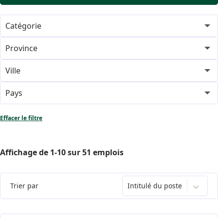
Catégorie
In-store & Local Marketing
1
Province
Store ATLs
British Columbia
30
1
Ville
Store Buyers/Specialists
Ontario
Burnaby
21
1
4
Pays
Store Supervisors
Markham
Canada
51
1
1
Effacer le filtre
Store Team Members
Mississauga
46
1
Affichage de
1
-
10
sur
51
emplois
Store TLs
North Vancouver
1
2
Oakville
12
Trier par
Intitulé du poste
Ottawa
2