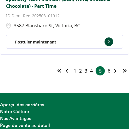
Chocolate) - Part Time
Req-202503101912
3587 Blanshard St, Victoria, BC
Postuler maintenant
1
2
3
4
5
6
Aperçu des carrières
Notre Culture
Nos Avantages
Page de vente au détail