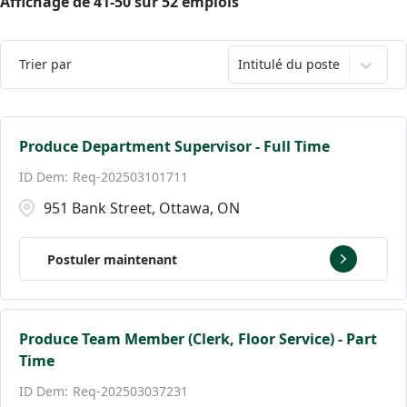
Affichage de
41
-
50
sur
52
emplois
Oakville
13
Ottawa
2
Trier par
Intitulé du poste
Toronto
3
Vancouver
10
Produce Department Supervisor - Full Time
Req-202503101711
Victoria
14
951 Bank Street, Ottawa, ON
West Vancouver
2
Postuler maintenant
Produce Team Member (Clerk, Floor Service) - Part
Time
Req-202503037231