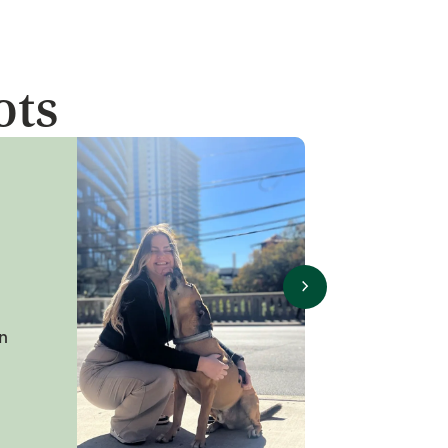
ots
n