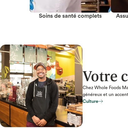
Soins de santé complets
Assu
Votre c
Chez Whole Foods Mark
généreux et un accent 
Culture
Culture