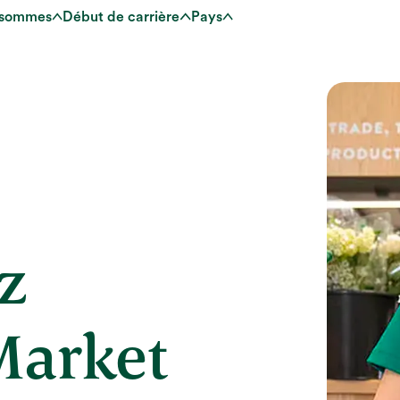
 sommes
Début de carrière
Pays
z
Market